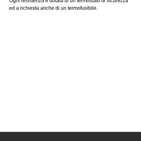
Ogni resistenza è dotata di un termostato di sicurezza
ed a richiesta anche di un termofusibile.